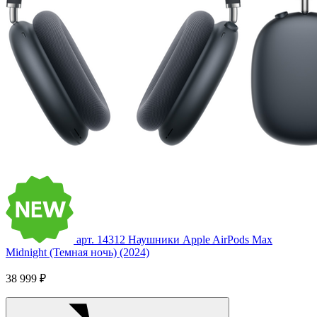
арт. 14312
Наушники Apple AirPods Max
Midnight (Темная ночь) (2024)
38 999 ₽