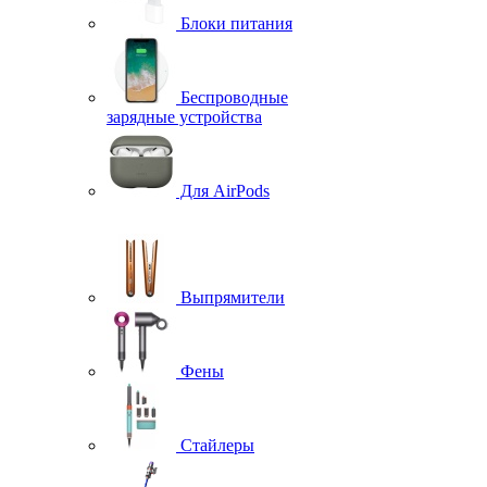
Блоки питания
Беспроводные
зарядные устройства
Для AirPods
Выпрямители
Фены
Стайлеры