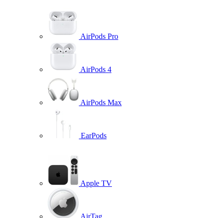
AirPods Pro
AirPods 4
AirPods Max
EarPods
Apple TV
AirTag