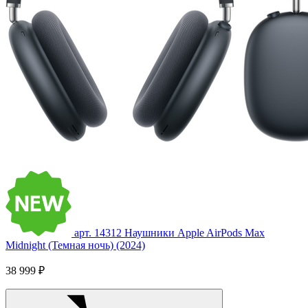
арт. 14312
Наушники Apple AirPods Max
Midnight (Темная ночь) (2024)
38 999 ₽