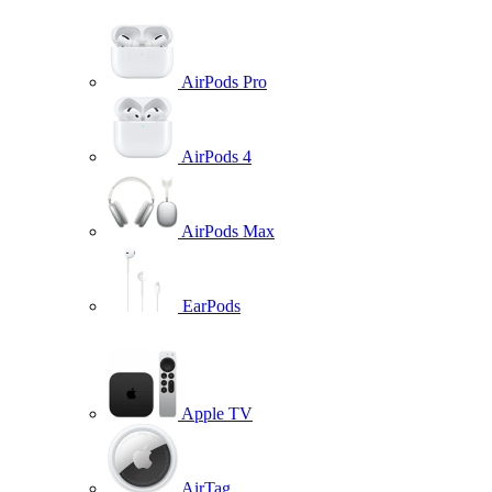
AirPods Pro
AirPods 4
AirPods Max
EarPods
Apple TV
AirTag