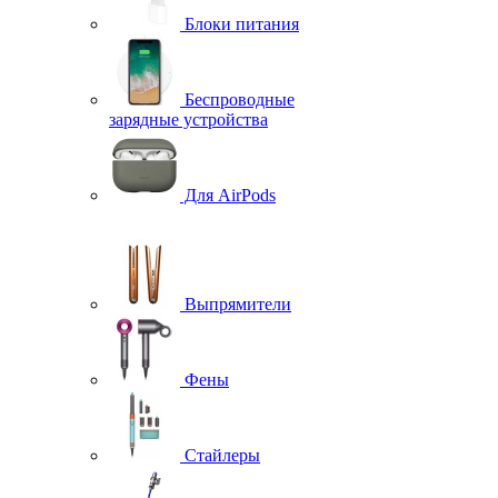
Блоки питания
Беспроводные
зарядные устройства
Для AirPods
Выпрямители
Фены
Стайлеры