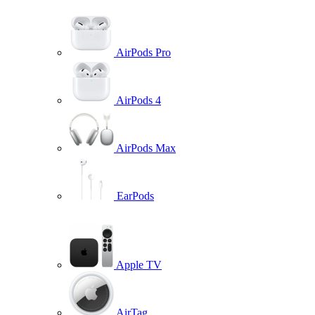
AirPods Pro
AirPods 4
AirPods Max
EarPods
Apple TV
AirTag