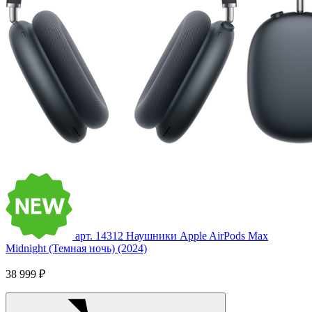
арт. 14312
Наушники Apple AirPods Max
Midnight (Темная ночь) (2024)
38 999 ₽