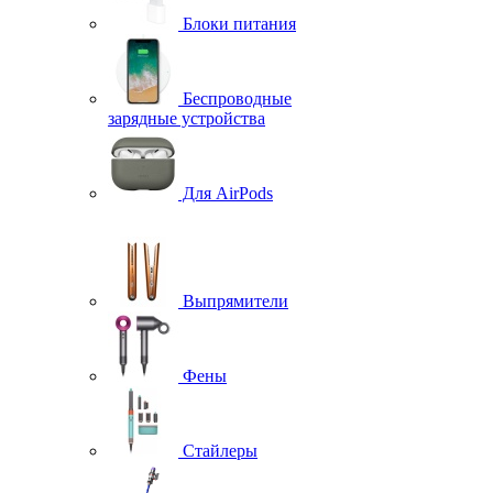
Блоки питания
Беспроводные
зарядные устройства
Для AirPods
Выпрямители
Фены
Стайлеры