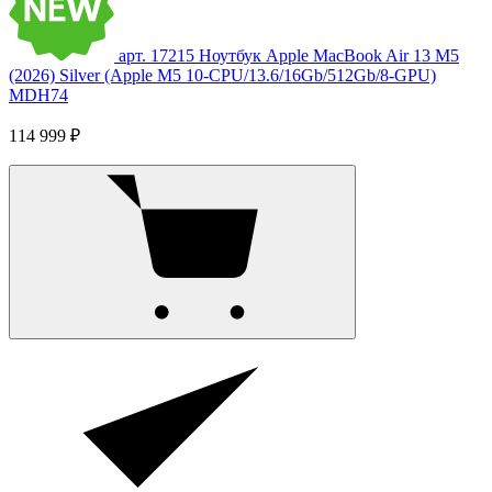
арт. 17215
Ноутбук Apple MacBook Air 13 M5
(2026) Silver (Apple M5 10-CPU/13.6/16Gb/512Gb/8-GPU)
MDH74
114 999 ₽