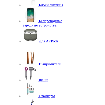
Блоки питания
Беспроводные
зарядные устройства
Для AirPods
Выпрямители
Фены
Стайлеры