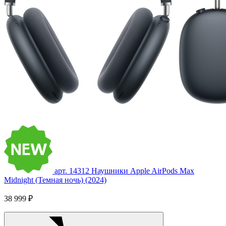
арт. 14312
Наушники Apple AirPods Max
Midnight (Темная ночь) (2024)
38 999 ₽