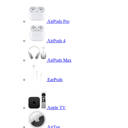
AirPods Pro
AirPods 4
AirPods Max
EarPods
Apple TV
AirTag