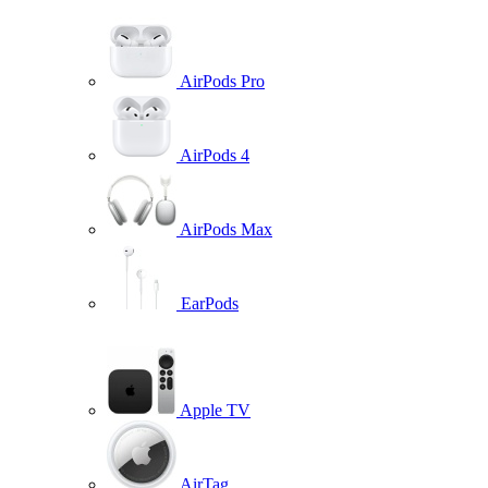
AirPods Pro
AirPods 4
AirPods Max
EarPods
Apple TV
AirTag