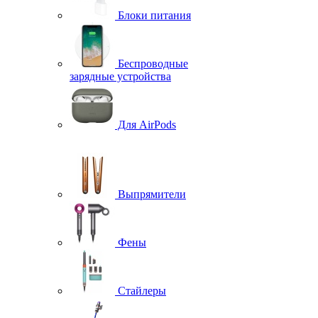
Блоки питания
Беспроводные
зарядные устройства
Для AirPods
Выпрямители
Фены
Стайлеры