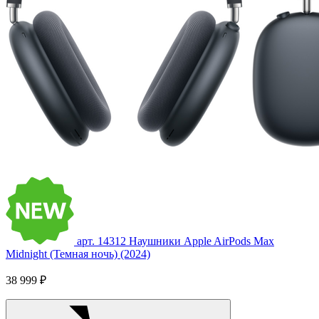
арт. 14312
Наушники Apple AirPods Max
Midnight (Темная ночь) (2024)
38 999 ₽