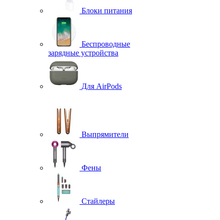
Блоки питания
Беспроводные
зарядные устройства
Для AirPods
Выпрямители
Фены
Стайлеры