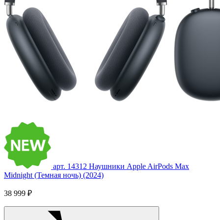
арт. 14312
Наушники Apple AirPods Max
Midnight (Темная ночь) (2024)
38 999 ₽