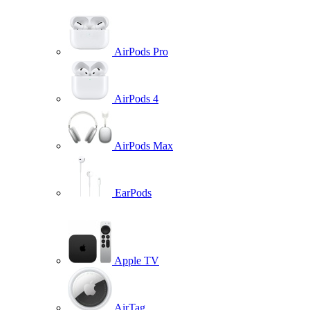
AirPods Pro
AirPods 4
AirPods Max
EarPods
Apple TV
AirTag