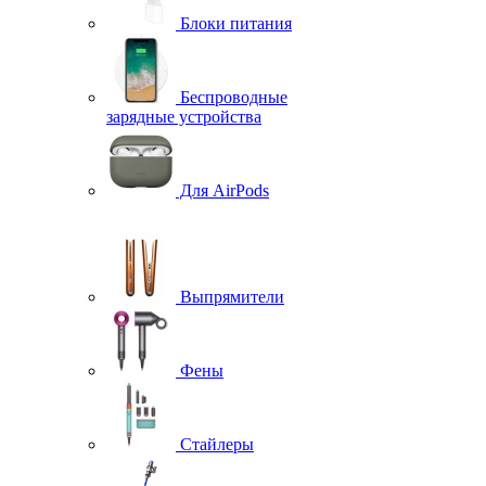
Блоки питания
Беспроводные
зарядные устройства
Для AirPods
Выпрямители
Фены
Стайлеры