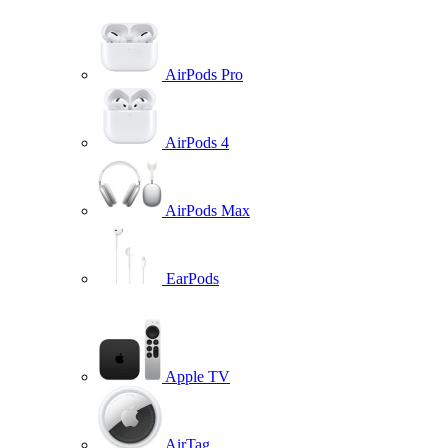
AirPods Pro
AirPods 4
AirPods Max
EarPods
Apple TV
AirTag