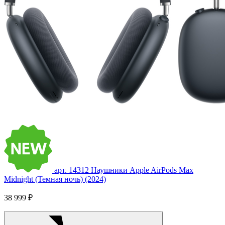
арт. 14312
Наушники Apple AirPods Max
Midnight (Темная ночь) (2024)
38 999 ₽