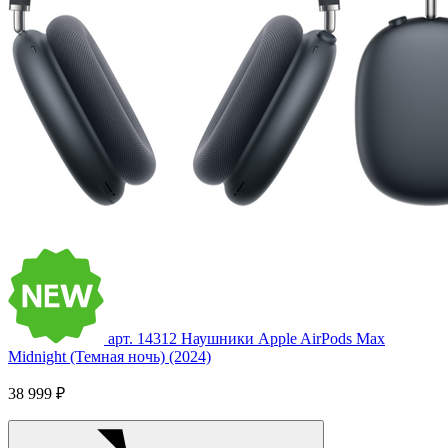
арт. 14312
Наушники Apple AirPods Max
Midnight (Темная ночь) (2024)
38 999 ₽