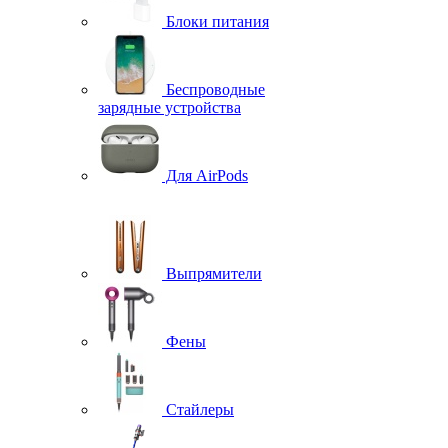
Блоки питания
Беспроводные
зарядные устройства
Для AirPods
Выпрямители
Фены
Стайлеры