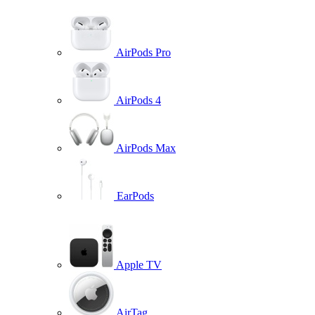
AirPods Pro
AirPods 4
AirPods Max
EarPods
Apple TV
AirTag