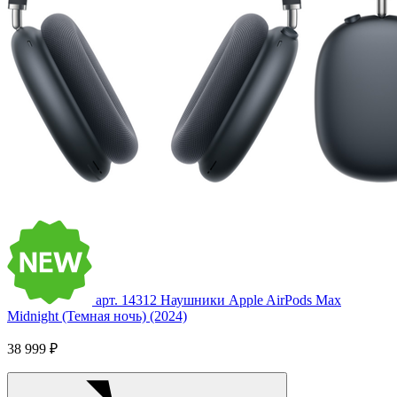
арт. 14312
Наушники Apple AirPods Max
Midnight (Темная ночь) (2024)
38 999 ₽