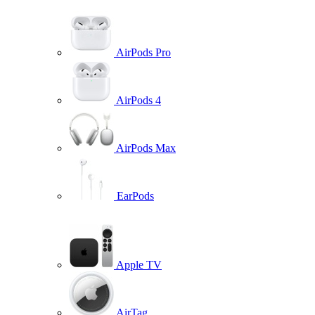
AirPods Pro
AirPods 4
AirPods Max
EarPods
Apple TV
AirTag