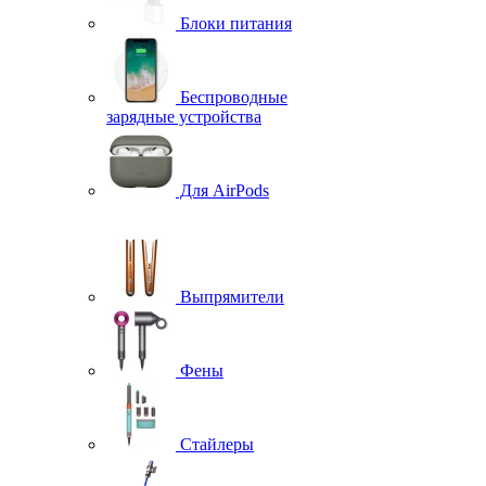
Блоки питания
Беспроводные
зарядные устройства
Для AirPods
Выпрямители
Фены
Стайлеры