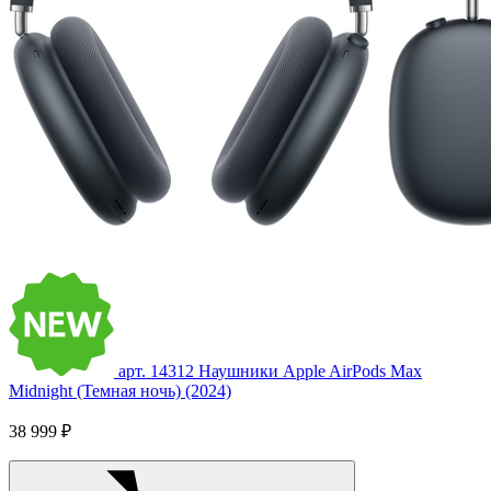
арт. 14312
Наушники Apple AirPods Max
Midnight (Темная ночь) (2024)
38 999 ₽