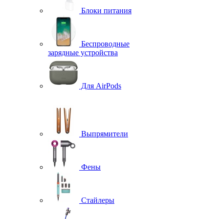
Блоки питания
Беспроводные
зарядные устройства
Для AirPods
Выпрямители
Фены
Стайлеры