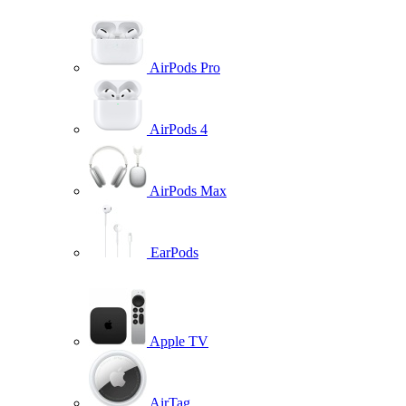
AirPods Pro
AirPods 4
AirPods Max
EarPods
Apple TV
AirTag