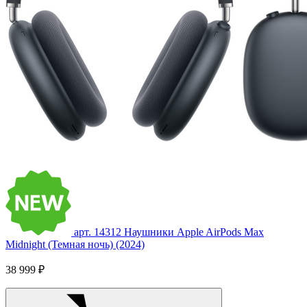
арт. 14312
Наушники Apple AirPods Max
Midnight (Темная ночь) (2024)
38 999 ₽