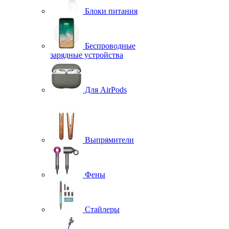
Блоки питания
Беспроводные
зарядные устройства
Для AirPods
Выпрямители
Фены
Стайлеры