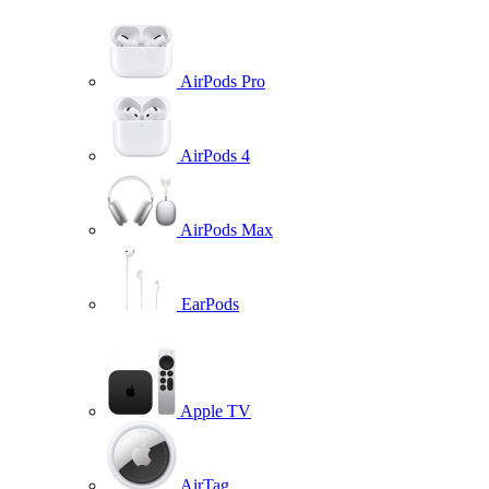
AirPods Pro
AirPods 4
AirPods Max
EarPods
Apple TV
AirTag