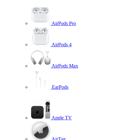
AirPods Pro
AirPods 4
AirPods Max
EarPods
Apple TV
AirTag