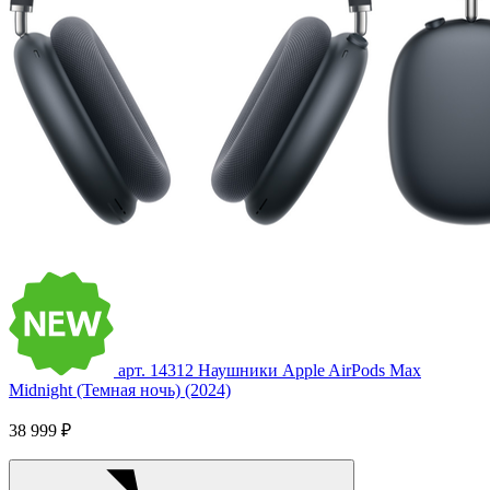
арт. 14312
Наушники Apple AirPods Max
Midnight (Темная ночь) (2024)
38 999 ₽