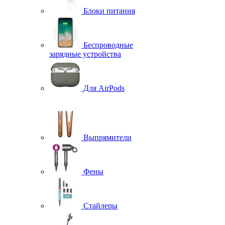
Блоки питания
Беспроводные
зарядные устройства
Для AirPods
Выпрямители
Фены
Стайлеры