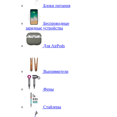
Блоки питания
Беспроводные
зарядные устройства
Для AirPods
Выпрямители
Фены
Стайлеры