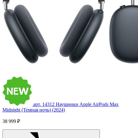
арт. 14312
Наушники Apple AirPods Max
Midnight (Темная ночь) (2024)
38 999 ₽