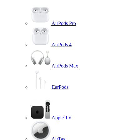
AirPods Pro
AirPods 4
AirPods Max
EarPods
Apple TV
AirTag