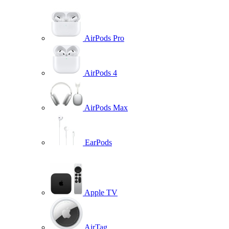
AirPods Pro
AirPods 4
AirPods Max
EarPods
Apple TV
AirTag