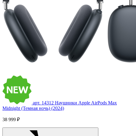
арт. 14312
Наушники Apple AirPods Max
Midnight (Темная ночь) (2024)
38 999 ₽