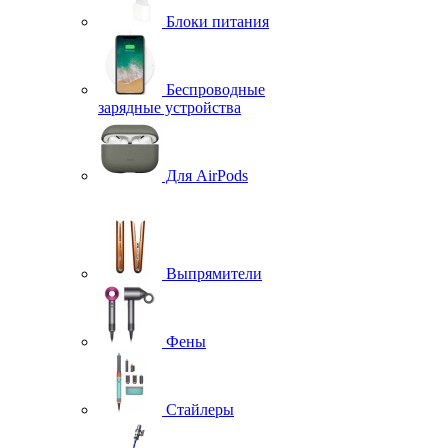
Блоки питания
Беспроводные
зарядные устройства
Для AirPods
Выпрямители
Фены
Стайлеры