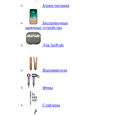
Блоки питания
Беспроводные
зарядные устройства
Для AirPods
Выпрямители
Фены
Стайлеры