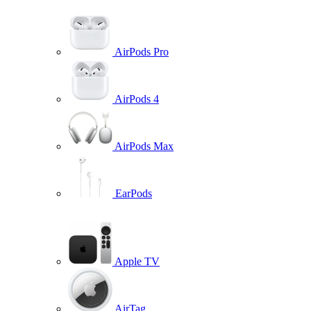
AirPods Pro
AirPods 4
AirPods Max
EarPods
Apple TV
AirTag