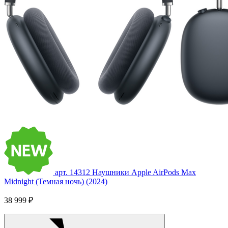
арт. 14312
Наушники Apple AirPods Max
Midnight (Темная ночь) (2024)
38 999 ₽