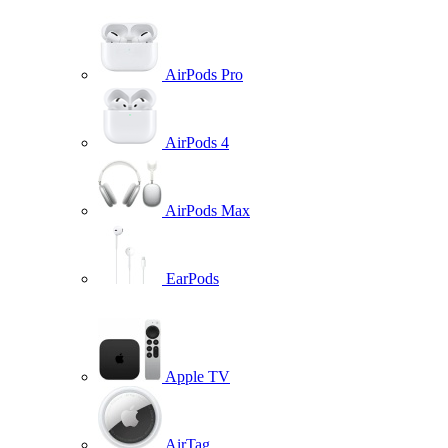
AirPods Pro
AirPods 4
AirPods Max
EarPods
Apple TV
AirTag