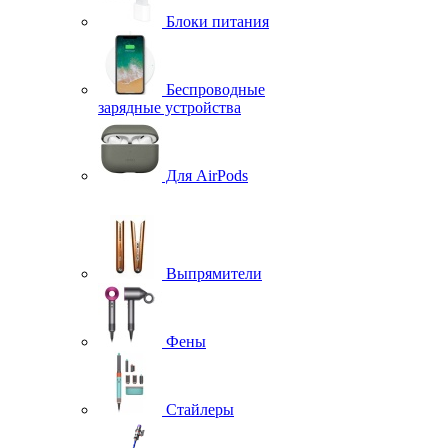
Блоки питания
Беспроводные
зарядные устройства
Для AirPods
Выпрямители
Фены
Стайлеры