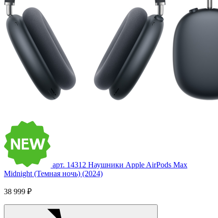
арт. 14312
Наушники Apple AirPods Max
Midnight (Темная ночь) (2024)
38 999 ₽