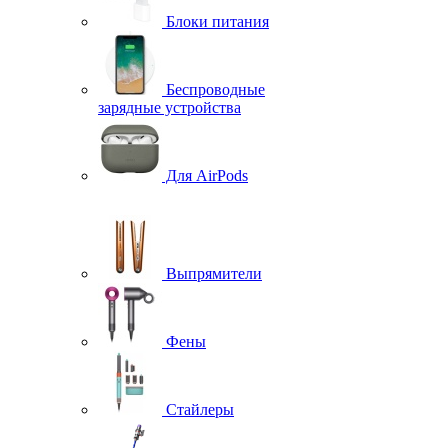
Блоки питания
Беспроводные
зарядные устройства
Для AirPods
Выпрямители
Фены
Стайлеры