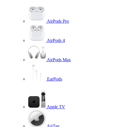
AirPods Pro
AirPods 4
AirPods Max
EarPods
Apple TV
AirTag