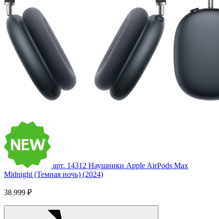
арт. 14312
Наушники Apple AirPods Max
Midnight (Темная ночь) (2024)
38 999 ₽