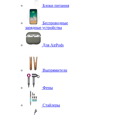
Блоки питания
Беспроводные
зарядные устройства
Для AirPods
Выпрямители
Фены
Стайлеры