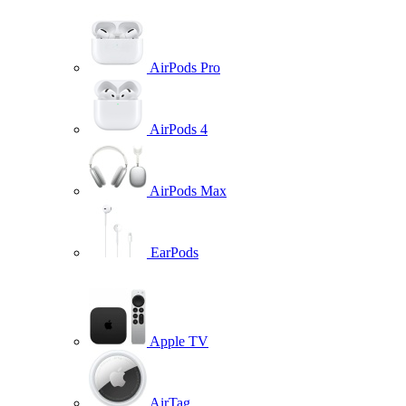
AirPods Pro
AirPods 4
AirPods Max
EarPods
Apple TV
AirTag