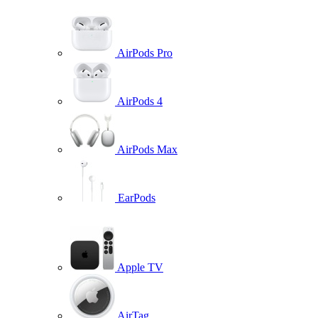
AirPods Pro
AirPods 4
AirPods Max
EarPods
Apple TV
AirTag