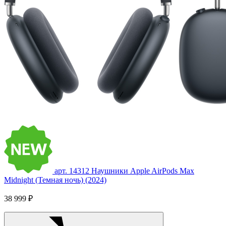
арт. 14312
Наушники Apple AirPods Max
Midnight (Темная ночь) (2024)
38 999 ₽