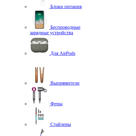
Блоки питания
Беспроводные
зарядные устройства
Для AirPods
Выпрямители
Фены
Стайлеры