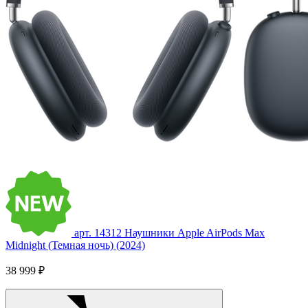
арт. 14312
Наушники Apple AirPods Max
Midnight (Темная ночь) (2024)
38 999 ₽