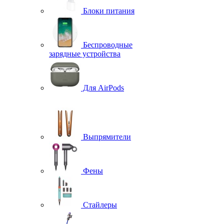
Блоки питания
Беспроводные
зарядные устройства
Для AirPods
Выпрямители
Фены
Стайлеры