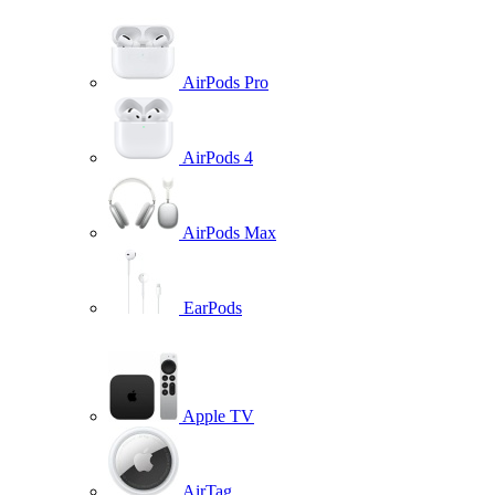
AirPods Pro
AirPods 4
AirPods Max
EarPods
Apple TV
AirTag