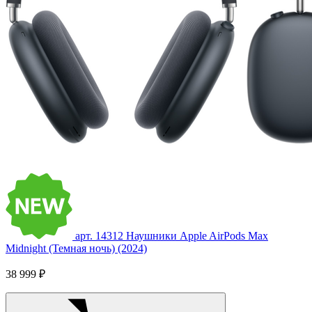
арт. 14312
Наушники Apple AirPods Max
Midnight (Темная ночь) (2024)
38 999 ₽