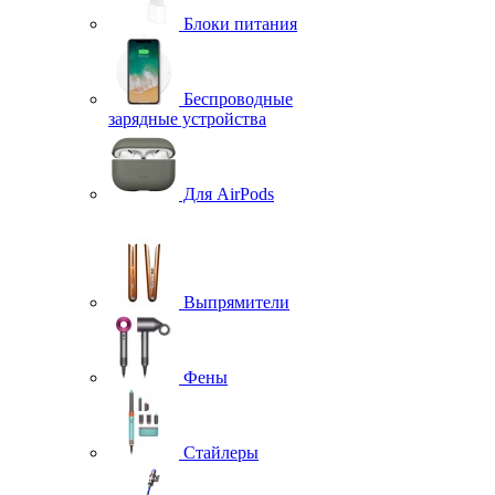
Блоки питания
Беспроводные
зарядные устройства
Для AirPods
Выпрямители
Фены
Стайлеры