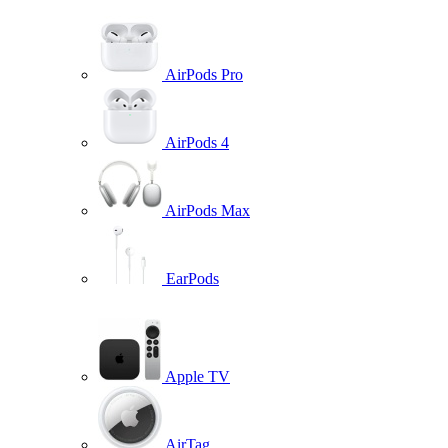
AirPods Pro
AirPods 4
AirPods Max
EarPods
Apple TV
AirTag