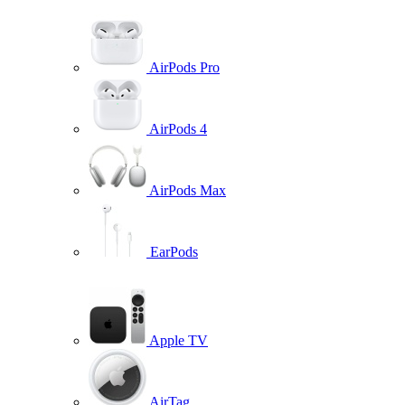
AirPods Pro
AirPods 4
AirPods Max
EarPods
Apple TV
AirTag