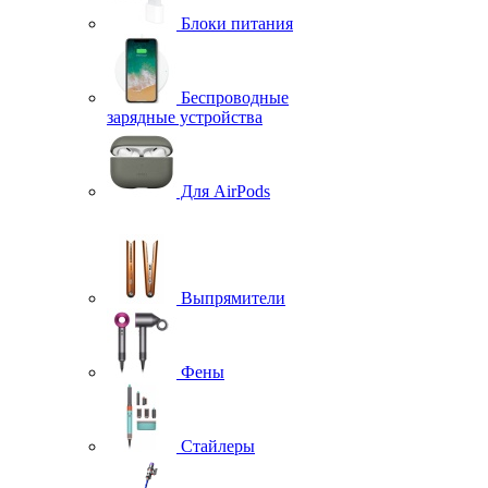
Блоки питания
Беспроводные
зарядные устройства
Для AirPods
Выпрямители
Фены
Стайлеры