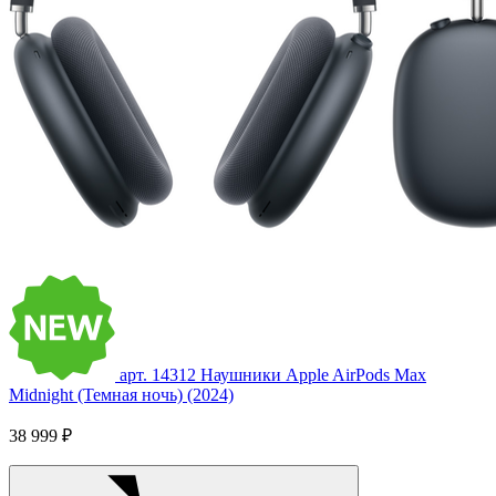
арт. 14312
Наушники Apple AirPods Max
Midnight (Темная ночь) (2024)
38 999 ₽