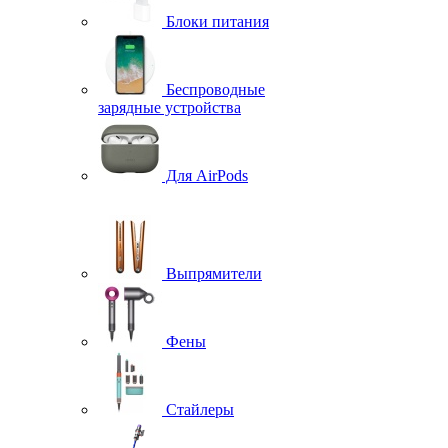
Блоки питания
Беспроводные
зарядные устройства
Для AirPods
Выпрямители
Фены
Стайлеры