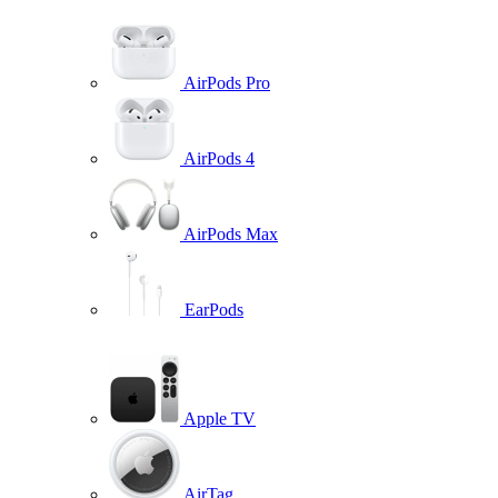
AirPods Pro
AirPods 4
AirPods Max
EarPods
Apple TV
AirTag