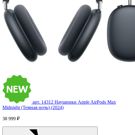
арт. 14312
Наушники Apple AirPods Max
Midnight (Темная ночь) (2024)
38 999 ₽