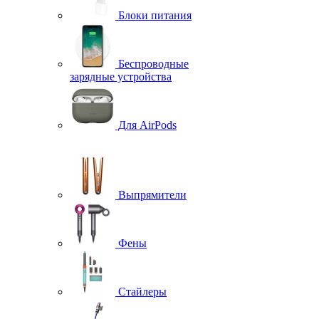
Блоки питания
Беспроводные
зарядные устройства
Для AirPods
Выпрямители
Фены
Стайлеры