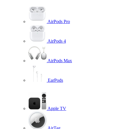
AirPods Pro
AirPods 4
AirPods Max
EarPods
Apple TV
AirTag