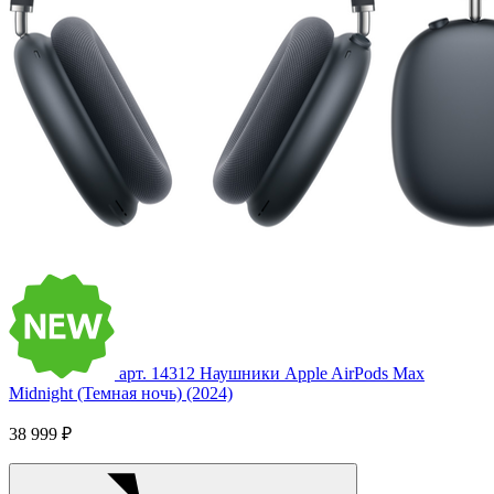
арт. 14312
Наушники Apple AirPods Max
Midnight (Темная ночь) (2024)
38 999 ₽