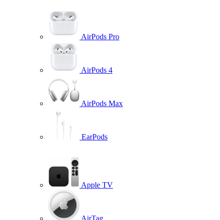
AirPods Pro
AirPods 4
AirPods Max
EarPods
Apple TV
AirTag