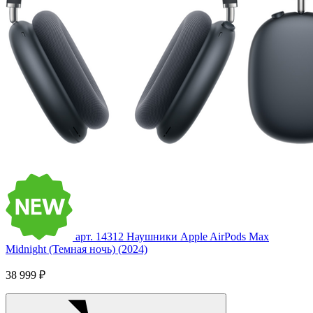
арт. 14312
Наушники Apple AirPods Max
Midnight (Темная ночь) (2024)
38 999 ₽