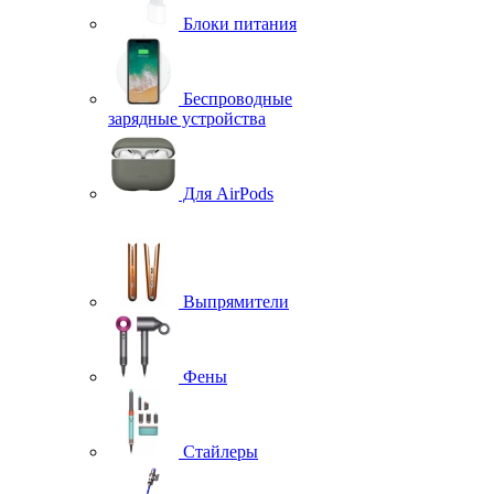
Блоки питания
Беспроводные
зарядные устройства
Для AirPods
Выпрямители
Фены
Стайлеры