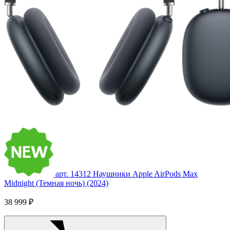
арт. 14312
Наушники Apple AirPods Max
Midnight (Темная ночь) (2024)
38 999 ₽