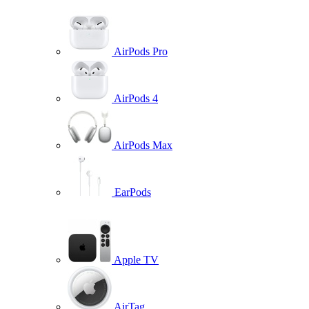
AirPods Pro
AirPods 4
AirPods Max
EarPods
Apple TV
AirTag