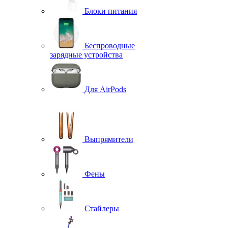
Блоки питания
Беспроводные
зарядные устройства
Для AirPods
Выпрямители
Фены
Стайлеры