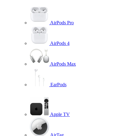
AirPods Pro
AirPods 4
AirPods Max
EarPods
Apple TV
AirTag