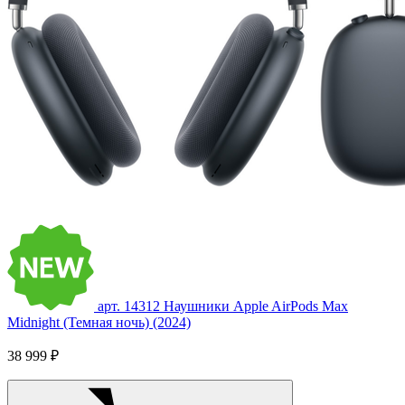
арт. 14312
Наушники Apple AirPods Max
Midnight (Темная ночь) (2024)
38 999 ₽