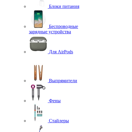
Блоки питания
Беспроводные
зарядные устройства
Для AirPods
Выпрямители
Фены
Стайлеры