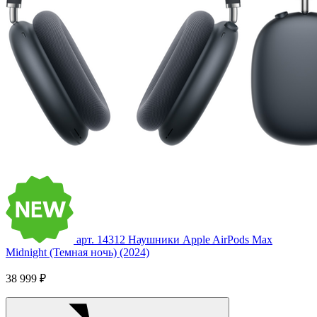
арт. 14312
Наушники Apple AirPods Max
Midnight (Темная ночь) (2024)
38 999 ₽