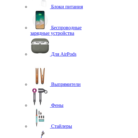
Блоки питания
Беспроводные
зарядные устройства
Для AirPods
Выпрямители
Фены
Стайлеры