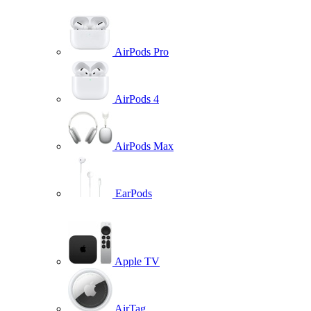
AirPods Pro
AirPods 4
AirPods Max
EarPods
Apple TV
AirTag