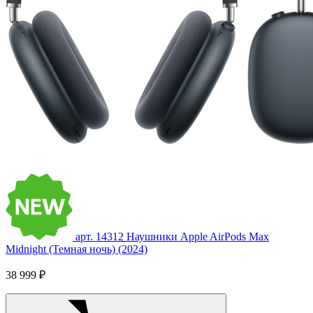
арт. 14312
Наушники Apple AirPods Max
Midnight (Темная ночь) (2024)
38 999 ₽