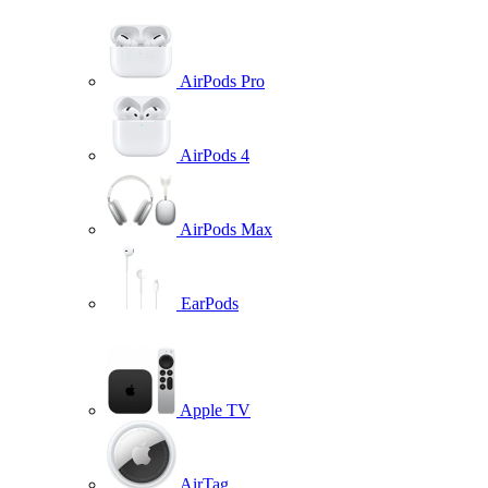
AirPods Pro
AirPods 4
AirPods Max
EarPods
Apple TV
AirTag