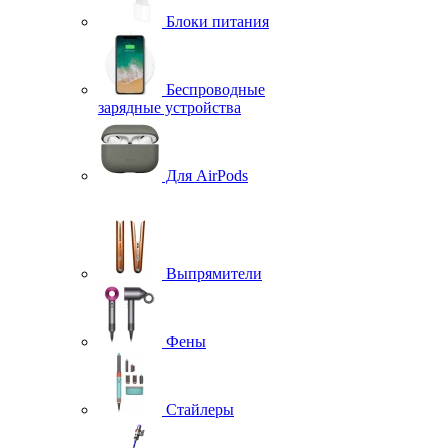
Блоки питания
Беспроводные
зарядные устройства
Для AirPods
Выпрямители
Фены
Стайлеры