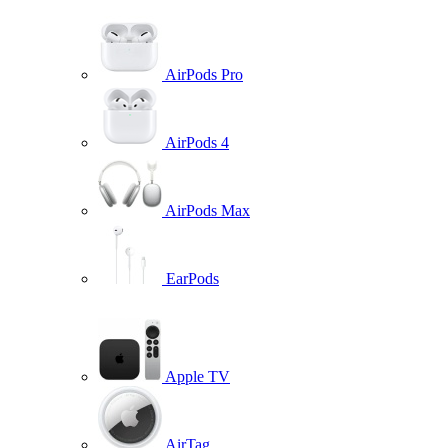
AirPods Pro
AirPods 4
AirPods Max
EarPods
Apple TV
AirTag