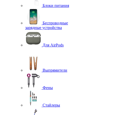
Блоки питания
Беспроводные
зарядные устройства
Для AirPods
Выпрямители
Фены
Стайлеры