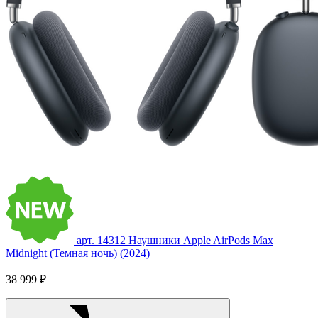
арт. 14312
Наушники Apple AirPods Max
Midnight (Темная ночь) (2024)
38 999 ₽