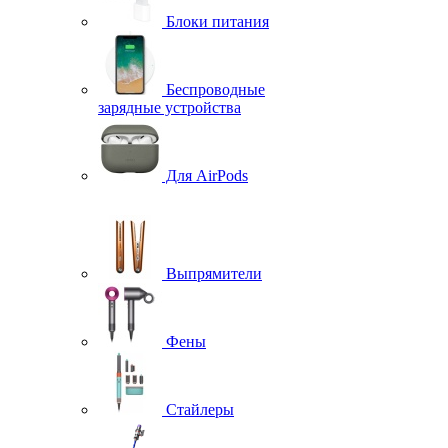
Блоки питания
Беспроводные
зарядные устройства
Для AirPods
Выпрямители
Фены
Стайлеры