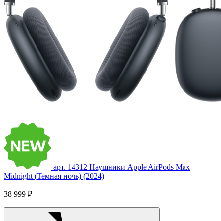
арт. 14312
Наушники Apple AirPods Max
Midnight (Темная ночь) (2024)
38 999 ₽