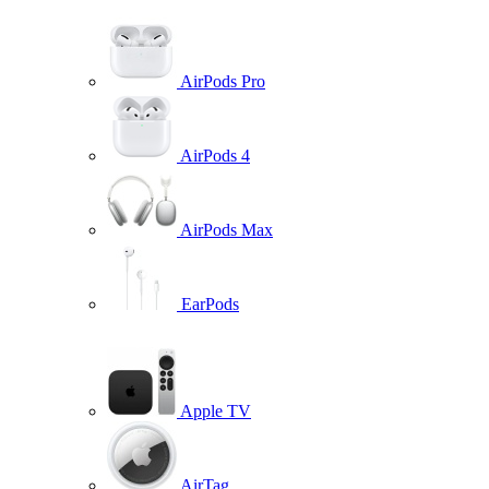
AirPods Pro
AirPods 4
AirPods Max
EarPods
Apple TV
AirTag