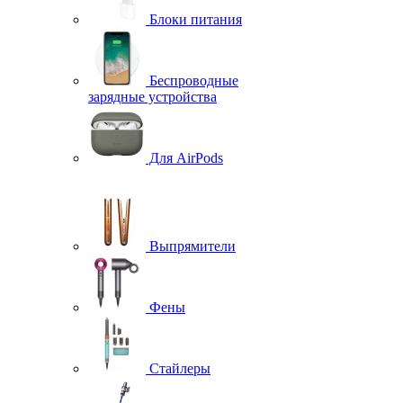
Блоки питания
Беспроводные
зарядные устройства
Для AirPods
Выпрямители
Фены
Стайлеры