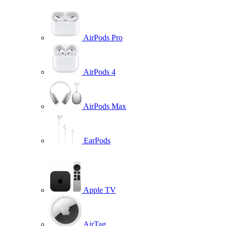
AirPods Pro
AirPods 4
AirPods Max
EarPods
Apple TV
AirTag