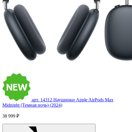
арт. 14312
Наушники Apple AirPods Max
Midnight (Темная ночь) (2024)
38 999 ₽