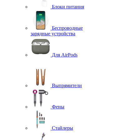
Блоки питания
Беспроводные
зарядные устройства
Для AirPods
Выпрямители
Фены
Стайлеры