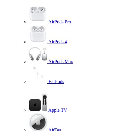
AirPods Pro
AirPods 4
AirPods Max
EarPods
Apple TV
AirTag