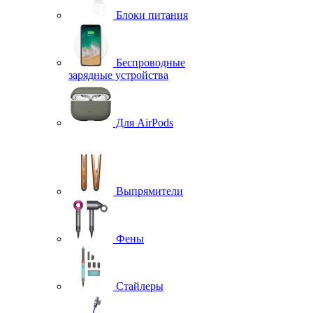
Блоки питания
Беспроводные
зарядные устройства
Для AirPods
Выпрямители
Фены
Стайлеры