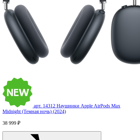
арт. 14312
Наушники Apple AirPods Max
Midnight (Темная ночь) (2024)
38 999 ₽