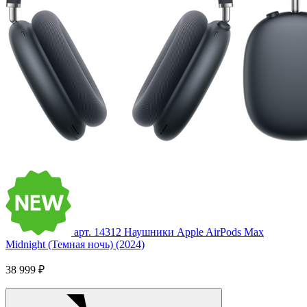
арт. 14312
Наушники Apple AirPods Max
Midnight (Темная ночь) (2024)
38 999 ₽