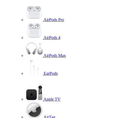
AirPods Pro
AirPods 4
AirPods Max
EarPods
Apple TV
AirTag