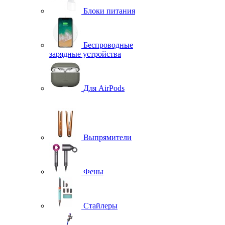
Блоки питания
Беспроводные
зарядные устройства
Для AirPods
Выпрямители
Фены
Стайлеры