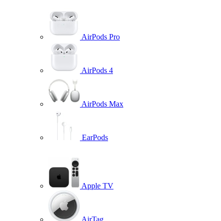
AirPods Pro
AirPods 4
AirPods Max
EarPods
Apple TV
AirTag