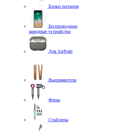
Блоки питания
Беспроводные
зарядные устройства
Для AirPods
Выпрямители
Фены
Стайлеры