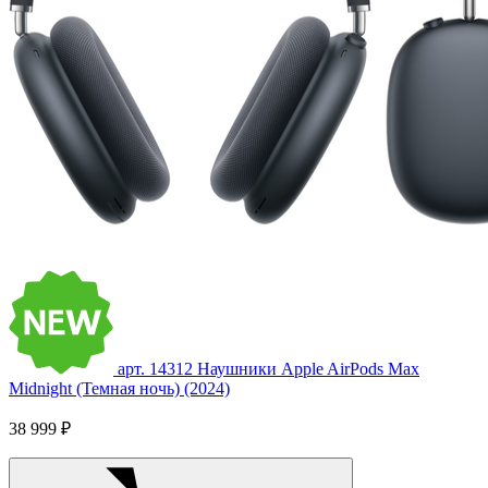
арт. 14312
Наушники Apple AirPods Max
Midnight (Темная ночь) (2024)
38 999 ₽