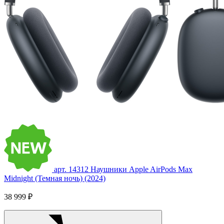
арт. 14312
Наушники Apple AirPods Max
Midnight (Темная ночь) (2024)
38 999 ₽