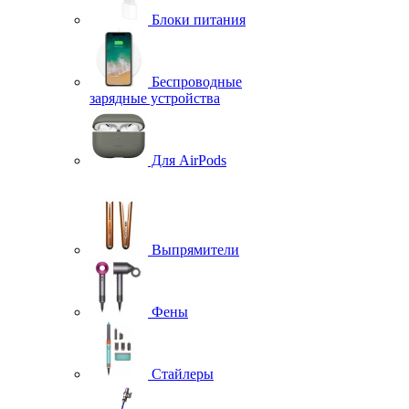
Блоки питания
Беспроводные
зарядные устройства
Для AirPods
Выпрямители
Фены
Стайлеры