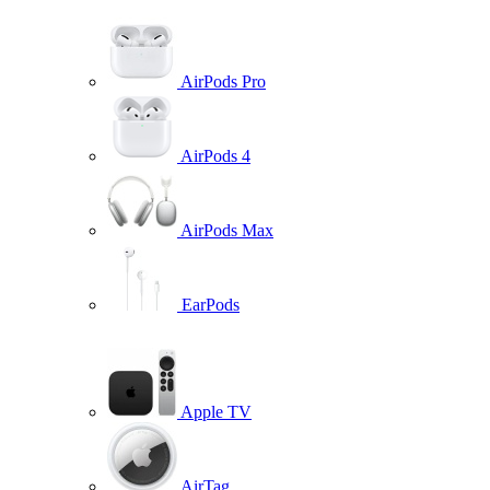
AirPods Pro
AirPods 4
AirPods Max
EarPods
Apple TV
AirTag