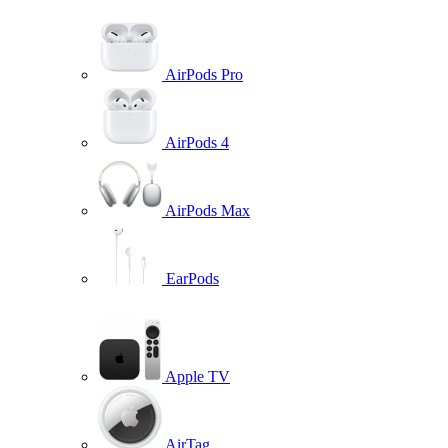
AirPods Pro
AirPods 4
AirPods Max
EarPods
Apple TV
AirTag