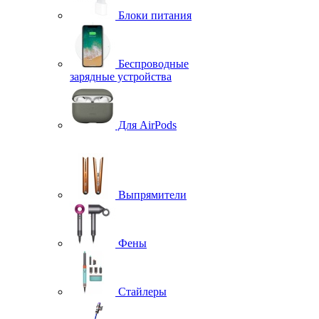
Блоки питания
Беспроводные
зарядные устройства
Для AirPods
Выпрямители
Фены
Стайлеры