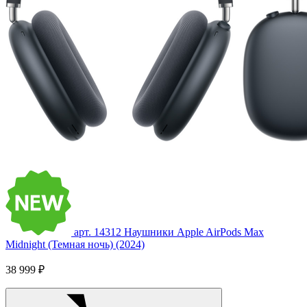
арт. 14312
Наушники Apple AirPods Max
Midnight (Темная ночь) (2024)
38 999 ₽