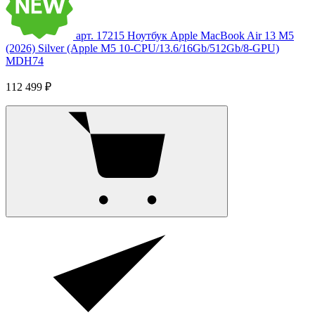
арт. 17215
Ноутбук Apple MacBook Air 13 M5
(2026) Silver (Apple M5 10-CPU/13.6/16Gb/512Gb/8-GPU)
MDH74
112 499 ₽