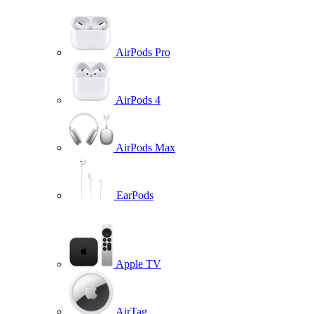
AirPods Pro
AirPods 4
AirPods Max
EarPods
Apple TV
AirTag