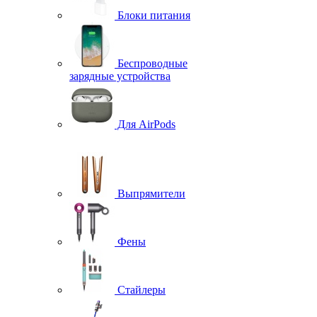
Блоки питания
Беспроводные
зарядные устройства
Для AirPods
Выпрямители
Фены
Стайлеры