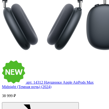
арт. 14312
Наушники Apple AirPods Max
Midnight (Темная ночь) (2024)
38 999 ₽