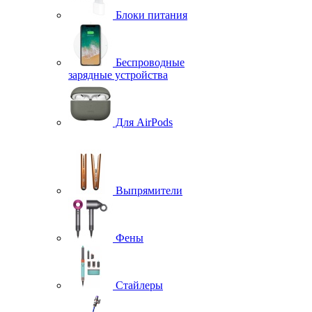
Блоки питания
Беспроводные
зарядные устройства
Для AirPods
Выпрямители
Фены
Стайлеры