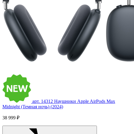
арт. 14312
Наушники Apple AirPods Max
Midnight (Темная ночь) (2024)
38 999 ₽