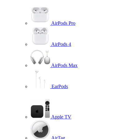
AirPods Pro
AirPods 4
AirPods Max
EarPods
Apple TV
AirTag