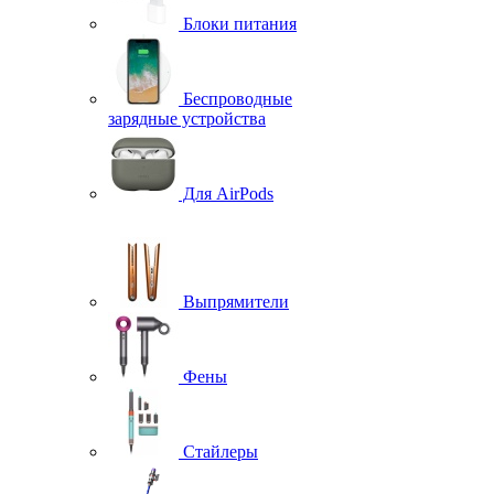
Блоки питания
Беспроводные
зарядные устройства
Для AirPods
Выпрямители
Фены
Стайлеры