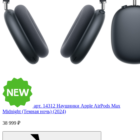
арт. 14312
Наушники Apple AirPods Max
Midnight (Темная ночь) (2024)
38 999 ₽