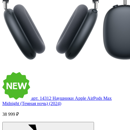
арт. 14312
Наушники Apple AirPods Max
Midnight (Темная ночь) (2024)
38 999 ₽