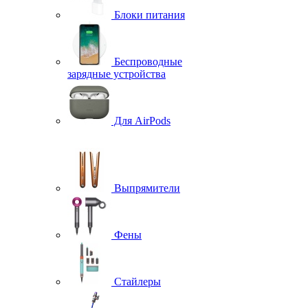
Блоки питания
Беспроводные
зарядные устройства
Для AirPods
Выпрямители
Фены
Стайлеры