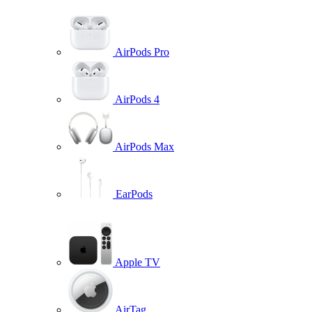
AirPods Pro
AirPods 4
AirPods Max
EarPods
Apple TV
AirTag