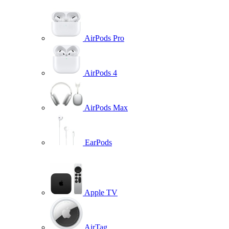
AirPods Pro
AirPods 4
AirPods Max
EarPods
Apple TV
AirTag