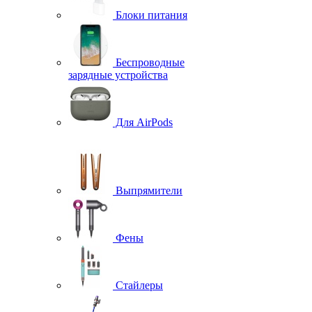
Блоки питания
Беспроводные
зарядные устройства
Для AirPods
Выпрямители
Фены
Стайлеры