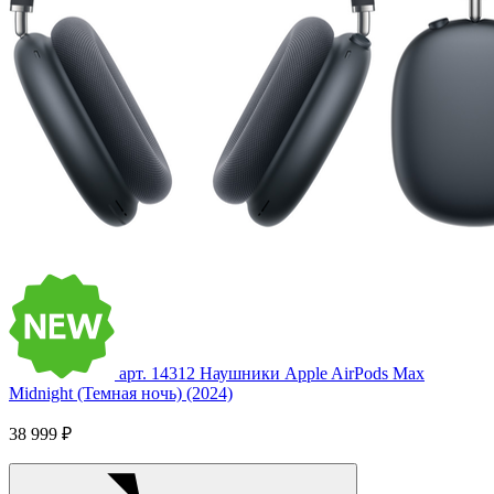
арт. 14312
Наушники Apple AirPods Max
Midnight (Темная ночь) (2024)
38 999 ₽