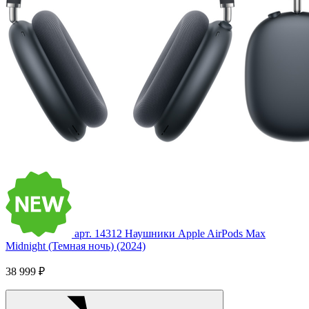
арт. 14312
Наушники Apple AirPods Max
Midnight (Темная ночь) (2024)
38 999 ₽