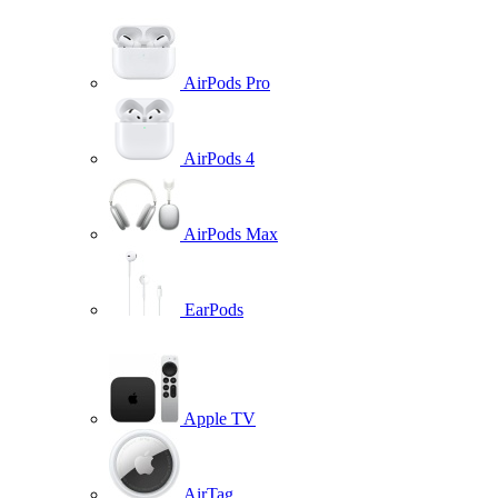
AirPods Pro
AirPods 4
AirPods Max
EarPods
Apple TV
AirTag