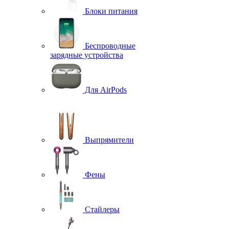
Блоки питания
Беспроводные
зарядные устройства
Для AirPods
Выпрямители
Фены
Стайлеры