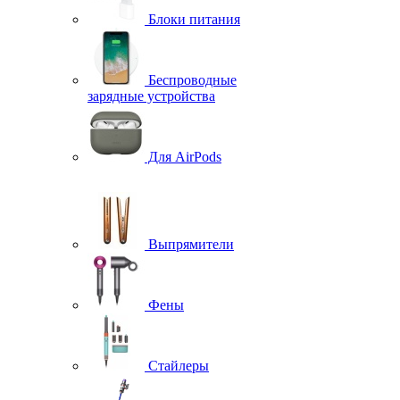
Блоки питания
Беспроводные
зарядные устройства
Для AirPods
Выпрямители
Фены
Стайлеры