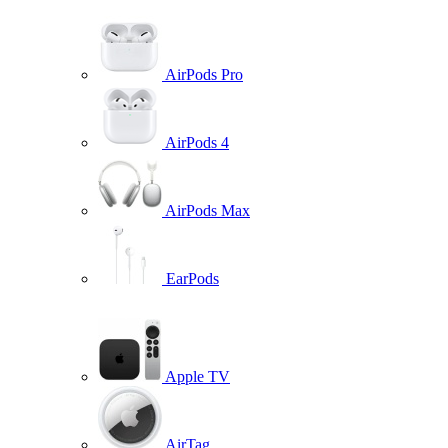
AirPods Pro
AirPods 4
AirPods Max
EarPods
Apple TV
AirTag