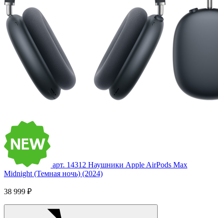
арт. 14312
Наушники Apple AirPods Max
Midnight (Темная ночь) (2024)
38 999 ₽