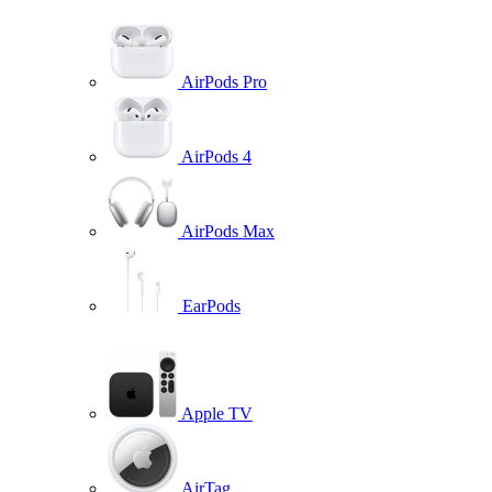
AirPods Pro
AirPods 4
AirPods Max
EarPods
Apple TV
AirTag