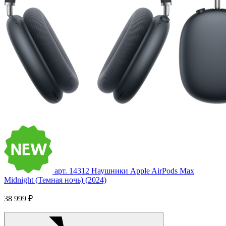
арт. 14312
Наушники Apple AirPods Max
Midnight (Темная ночь) (2024)
38 999 ₽