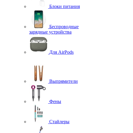
Блоки питания
Беспроводные
зарядные устройства
Для AirPods
Выпрямители
Фены
Стайлеры