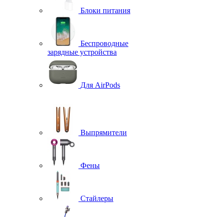
Блоки питания
Беспроводные
зарядные устройства
Для AirPods
Выпрямители
Фены
Стайлеры