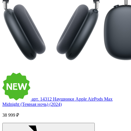
арт. 14312
Наушники Apple AirPods Max
Midnight (Темная ночь) (2024)
38 999 ₽