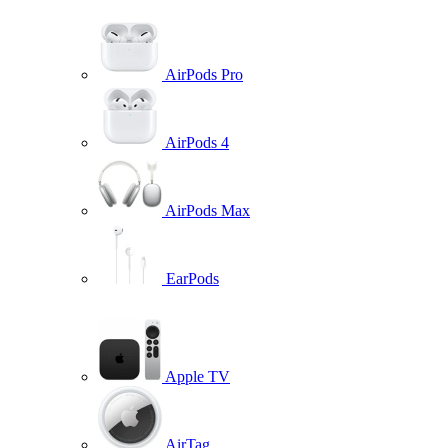
AirPods Pro
AirPods 4
AirPods Max
EarPods
Apple TV
AirTag