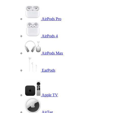
AirPods Pro
AirPods 4
AirPods Max
EarPods
Apple TV
AirTag