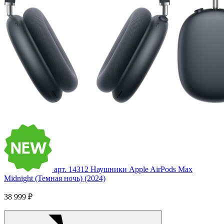
арт. 14312
Наушники Apple AirPods Max
Midnight (Темная ночь) (2024)
38 999 ₽