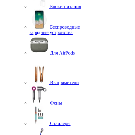
Блоки питания
Беспроводные
зарядные устройства
Для AirPods
Выпрямители
Фены
Стайлеры